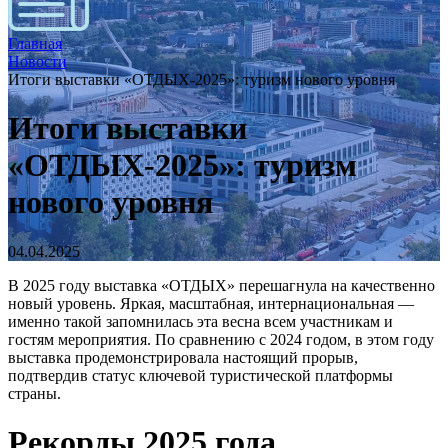
Главная
Новости
Итоги выставки «ОТДЫХ-2025»: туризм нового уровня
Итоги выставки
«ОТДЫХ-2025»: туризм
нового уровня
04.04.2025
В 2025 году выставка «ОТДЫХ» перешагнула на качественно
новый уровень. Яркая, масштабная, интернациональная —
именно такой запомнилась эта весна всем участникам и
гостям мероприятия. По сравнению с 2024 годом, в этом году
выставка продемонстрировала настоящий прорыв,
подтвердив статус ключевой туристической платформы
страны.
Рекорды 2025 года