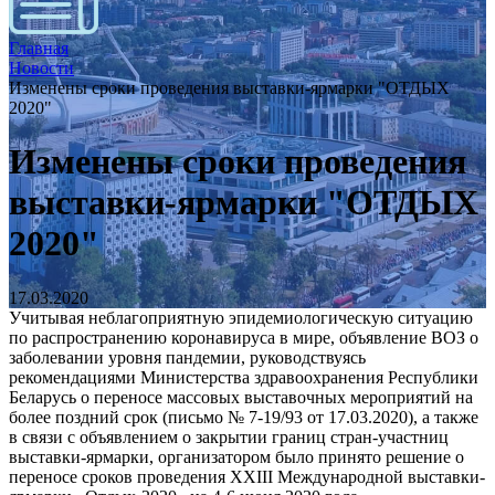
Главная
Новости
Изменены сроки проведения выставки-ярмарки "ОТДЫХ
2020"
Изменены сроки проведения
выставки-ярмарки "ОТДЫХ
2020"
17.03.2020
Учитывая неблагоприятную эпидемиологическую ситуацию
по распространению коронавируса в мире, объявление ВОЗ о
заболевании уровня пандемии, руководствуясь
рекомендациями Министерства здравоохранения Республики
Беларусь о переносе массовых выставочных мероприятий на
более поздний срок (письмо № 7-19/93 от 17.03.2020), а также
в связи с объявлением о закрытии границ стран-участниц
выставки-ярмарки, организатором было принято решение о
переносе сроков проведения XXIII Международной выставки-