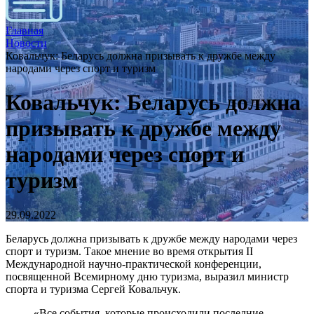
Главная
Новости
Ковальчук: Беларусь должна призывать к дружбе между
народами через спорт и туризм
Ковальчук: Беларусь должна
призывать к дружбе между
народами через спорт и
туризм
29.09.2022
Беларусь должна призывать к дружбе между народами через
спорт и туризм. Такое мнение во время открытия II
Международной научно-практической конференции,
посвященной Всемирному дню туризма, выразил министр
спорта и туризма Сергей Ковальчук.
«Все события, которые происходили последние