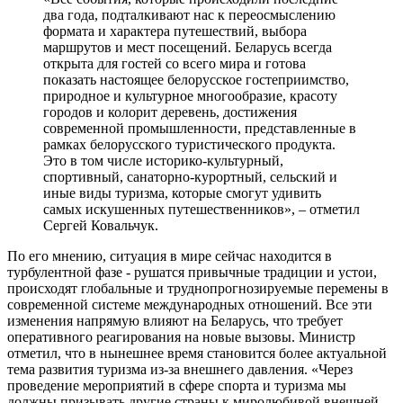
два года, подталкивают нас к переосмыслению
формата и характера путешествий, выбора
маршрутов и мест посещений. Беларусь всегда
открыта для гостей со всего мира и готова
показать настоящее белорусское гостеприимство,
природное и культурное многообразие, красоту
городов и колорит деревень, достижения
современной промышленности, представленные в
рамках белорусского туристического продукта.
Это в том числе историко-культурный,
спортивный, санаторно-курортный, сельский и
иные виды туризма, которые смогут удивить
самых искушенных путешественников», – отметил
Сергей Ковальчук.
По его мнению, ситуация в мире сейчас находится в
турбулентной фазе - рушатся привычные традиции и устои,
происходят глобальные и труднопрогнозируемые перемены в
современной системе международных отношений. Все эти
изменения напрямую влияют на Беларусь, что требует
оперативного реагирования на новые вызовы. Министр
отметил, что в нынешнее время становится более актуальной
тема развития туризма из-за внешнего давления. «Через
проведение мероприятий в сфере спорта и туризма мы
должны призывать другие страны к миролюбивой внешней