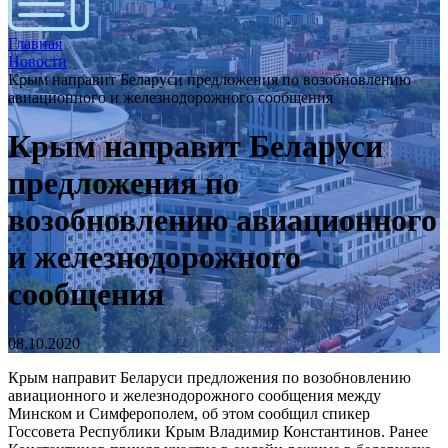
Главная
Новости
Крым направит Беларуси предложения по возобновлению
авиационного и железнодорожного сообщения
Крым направит Беларуси
предложения по
возобновлению авиационного
и железнодорожного
сообщения
08.10.2020
Крым направит Беларуси предложения по возобновлению
авиационного и железнодорожного сообщения между
Минском и Симферополем, об этом сообщил спикер
Госсовета Республики Крым Владимир Константинов. Ранее