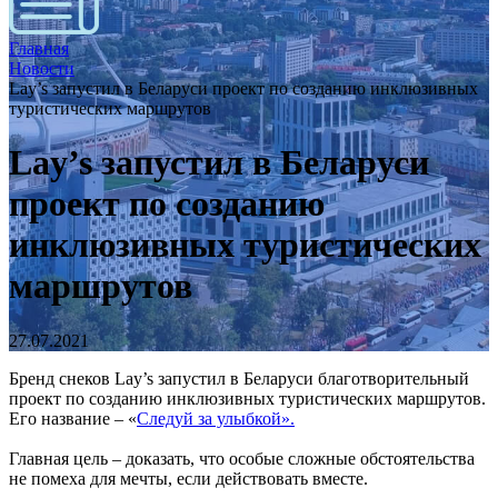
Главная
Новости
Lay’s запустил в Беларуси проект по созданию инклюзивных
туристических маршрутов
Lay’s запустил в Беларуси
проект по созданию
инклюзивных туристических
маршрутов
27.07.2021
Бренд снеков Lay’s запустил в Беларуси благотворительный
проект по созданию инклюзивных туристических маршрутов.
Его название – «
Следуй за улыбкой».
Главная цель – доказать, что особые сложные обстоятельства
не помеха для мечты, если действовать вместе.