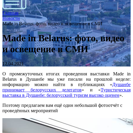
Главная
Новости
Made in Belarus: фото, видео и освещение в СМИ
Made in Belarus: фото, видео
и освещение в СМИ
12.04.2021
О промежуточных итогах проведения выставки Made in
Belarus в Душанбе мы уже писали на прошлой неделе:
информацию можно найти в публикациях «
Душанбе
принимает белорусских делегатов
» и «
Туристическая
выставка в Душанбе: белорусский туризм высоко оценен
».
Поэтому предлагаем вам ещё один небольшой фотоотчёт с
проведённых мероприятий