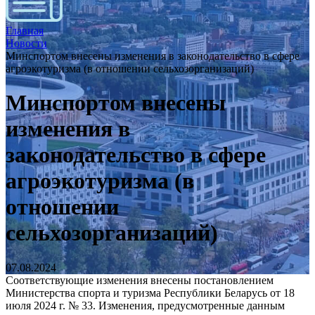
Главная
Новости
Минспортом внесены изменения в законодательство в сфере
агроэкотуризма (в отношении сельхозорганизаций)
Минспортом внесены
изменения в
законодательство в сфере
агроэкотуризма (в
отношении
сельхозорганизаций)
07.08.2024
Соответствующие изменения внесены постановлением
Министерства спорта и туризма Республики Беларусь от 18
июля 2024 г. № 33. Изменения, предусмотренные данным