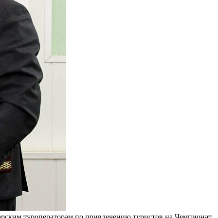
царским туроператорам по привлечению туристов на Чемпионат