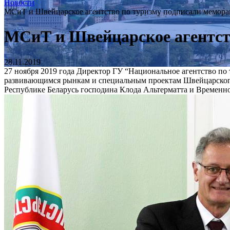
Новости
МСиТ и Швейцарское агентство по туризму подписали мемор
МСиТ и Швейцарское агентст
28.11.2019
27 ноября 2019 года Директор ГУ “Национальное агентство по
развивающимся рынкам и специальным проектам Швейцарского 
Республике Беларусь господина Клода Альтерматта и Временн