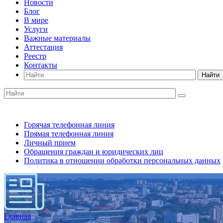
Новости
Блог
В мире
Услуги
Важные материалы
Аттестация
Реестр
Контакты
Найти
Горячая телефонная линия
Прямая телефонная линия
Личный прием
Обращения граждан и юридических лиц
Политика в отношении обработки персональных данных
Главная