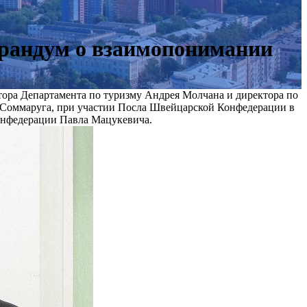
орандум о взаимопонимании
тора Департамента по туризму Андрея Молчана и директора по
о Соммаруга, при участии Посла Швейцарской Конфедерации в
онфедерации Павла Мацукевича.