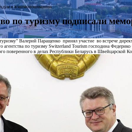
андум о взаимопонимании
во по туризму подписали мем
 туризму” Валерий Паращенко принял участие во встрече дирек
агентства по туризму Switzerland Tourism господина Федерик
ого поверенного в делах Республики Беларусь в Швейцарской К