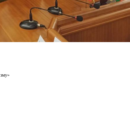
изму»