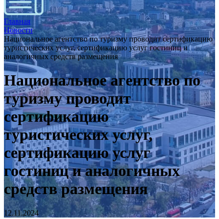
Главная
Новости
Национальное агентство по туризму проводит сертификацию
туристических услуг, сертификацию услуг гостиниц и
аналогичных средств размещения
Национальное агентство по
туризму проводит
сертификацию
туристических услуг,
сертификацию услуг
гостиниц и аналогичных
средств размещения
12.11.2024