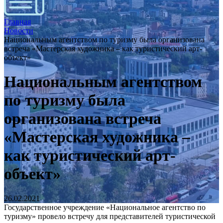
Главная
Новости
Национальным агентством по туризму была организована
встреча «Мастерская художника – как туристический арт-
объект»
Национальным агентством
по туризму была
организована встреча
«Мастерская художника –
как туристический арт-
объект»
26.02.2021
Государственное учреждение «Национальное агентство по
туризму» провело встречу для представителей туристической