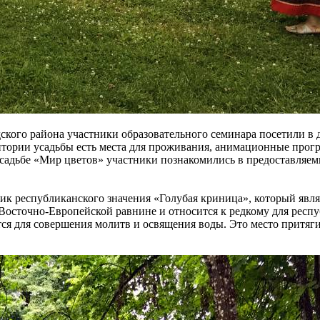
кого района участники образовательного семинара посетили в д
ритории усадьбы есть места для проживания, анимационные про
усадьбе «Мир цветов» участники познакомились в предоставляе
к республиканского значения «Голубая криница», который явл
а Восточно-Европейской равнине и относится к редкому для респ
я для совершения молитв и освящения воды. Это место притягив