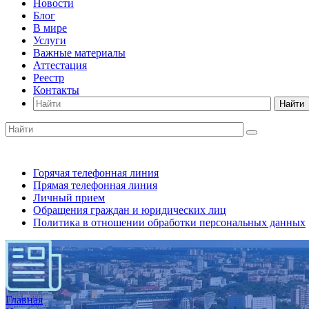
Новости
Блог
В мире
Услуги
Важные материалы
Аттестация
Реестр
Контакты
Найти
Горячая телефонная линия
Прямая телефонная линия
Личный прием
Обращения граждан и юридических лиц
Политика в отношении обработки персональных данных
Главная