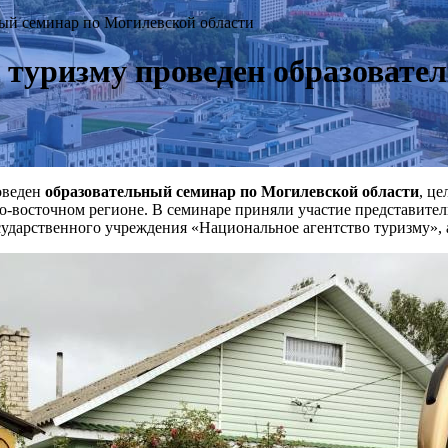
ый семинар по Могилевской области
туризму проведен образовате
оведен
образовательный семинар по Могилевской области
, ц
го-восточном регионе. В семинаре приняли участие представите
сударственного учреждения «Национальное агентство туризму», 