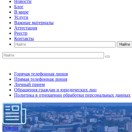
Новости
Блог
В мире
Услуги
Важные материалы
Аттестация
Реестр
Контакты
Найти
Горячая телефонная линия
Прямая телефонная линия
Личный прием
Обращения граждан и юридических лиц
Политика в отношении обработки персональных данных
Главная