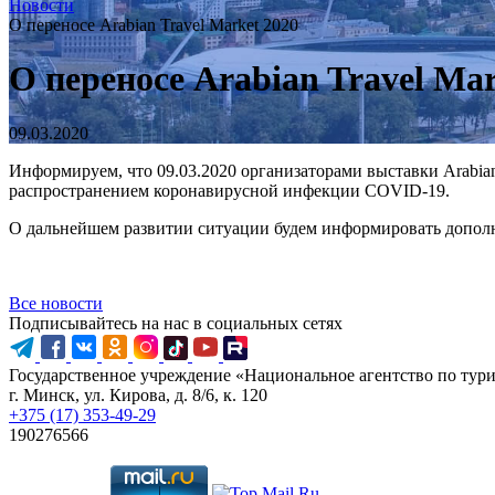
Новости
О переносе Arabian Travel Market 2020
О переносе Arabian Travel Mar
09.03.2020
Информируем, что 09.03.2020 организаторами выставки Arabian 
распространением коронавирусной инфекции COVID-19.
О дальнейшем развитии ситуации будем информировать допол
Все новости
Подписывайтесь на нас в социальных сетях
Государственное учреждение «Национальное агентство по тур
г. Минск, ул. Кирова, д. 8/6, к. 120
+375 (17) 353-49-29
190276566