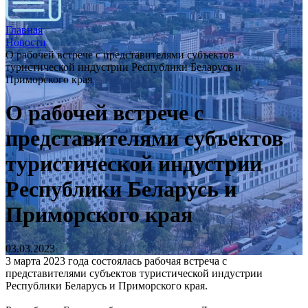
Главная
Новости
О рабочей встрече с представителями субъектов
туристической индустрии Республики Беларусь и
Приморского края
О рабочей встрече с
представителями субъектов
туристической индустрии
Республики Беларусь и
Приморского края
03.03.2023
3 марта 2023 года состоялась рабочая встреча с
представителями субъектов туристической индустрии
Республики Беларусь и Приморского края.