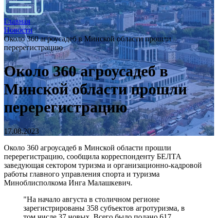
Главная
Новости
Около 360 агроусадеб в Минской области прошли
перерегистрацию
Около 360 агроусадеб в
Минской области прошли
перерегистрацию
17.08.2023
Около 360 агроусадеб в Минской области прошли
перерегистрацию, сообщила корреспонденту БЕЛТА
заведующая сектором туризма и организационно-кадровой
работы главного управления спорта и туризма
Миноблисполкома Инга Малашкевич.
"На начало августа в столичном регионе
зарегистрированы 358 субъектов агротуризма, в
том числе 37 новых. Всего было подано 617