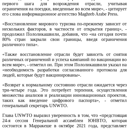
первого шага для возрождения отрасли, учитывая
ограничения на поездки, введенные во всем мире», - цитирует
его слова информационное агентство Maghreb Arabe Press.
«Восстановление мирового туризма по-прежнему зависит от
нескольких факторов, в частности от открытия границ», -
продолжил Пололикашвили, добавив, что «на сегодня почти
80% стран закрыли свои границы, введя ограничения
различного типа».
«Также восстановление отрасли будет зависеть от снятия
различных ограничений и успеха кампаний по вакцинации во
всем мире», - отметил он. При этом Пололикашвили указал на
«необходимость разработки согласованного протокола для
людей, которые будут вакцинированы».
«Возврат к нормальному состоянию отрасли ожидается через
три-четыре года. Это потребует терпения, осуществления
множества анализов и реализации инновационных проектов,
таких как введение цифрового паспорта», - отметил
генеральный секретарь UNWTO.
Глава UNWTO выразил уверенность в том, что «предстоящая
24-я сессия Генеральной ассамблеи ЮНВТО, которая
состоится в Марракеше в октябре 2021 года, представляет