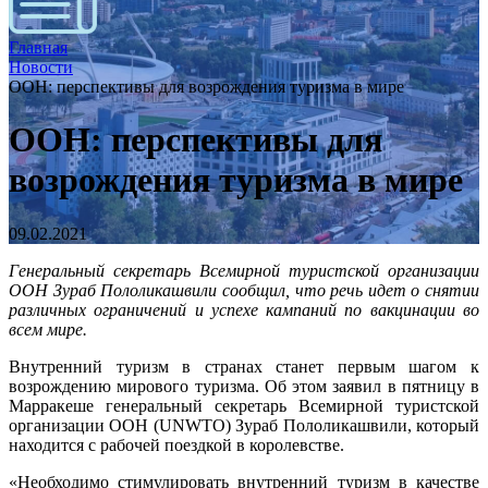
Главная
Новости
ООН: перспективы для возрождения туризма в мире
ООН: перспективы для
возрождения туризма в мире
09.02.2021
Генеральный секретарь Всемирной туристской организации
ООН Зураб Пололикашвили сообщил, что речь идет о снятии
различных ограничений и успехе кампаний по вакцинации во
всем мире.
Внутренний туризм в странах станет первым шагом к
возрождению мирового туризма. Об этом заявил в пятницу в
Марракеше генеральный секретарь Всемирной туристской
организации ООН (UNWTO) Зураб Пололикашвили, который
находится с рабочей поездкой в королевстве.
«Необходимо стимулировать внутренний туризм в качестве