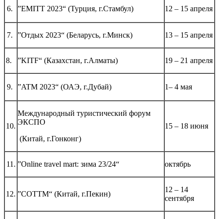
6.
”EMITT 2023“ (Турция, г.Стамбул)
12 – 15 апреля
7.
”Отдых 2023“ (Беларусь, г.Минск)
13 – 15 апреля
8.
”KITF“ (Казахстан, г.Алматы)
19 – 21 апреля
9.
”ATM 2023“ (ОАЭ, г.Дубай)
1– 4 мая
Международный туристический форум
ЭКСПО
10.
15 – 18 июня
(Китай, г.Гонконг)
11.
”Online travel mart: зима 23/24“
октябрь
12 – 14
12.
”COTTM“ (Китай, г.Пекин)
сентября