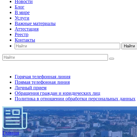
Новости
Блог
В мире
Услуги
Важные материалы
Аттестация
Реестр
Контакты
Найти
Горячая телефонная линия
Прямая телефонная линия
Личный прием
Обращения граждан и юридических лиц
Политика в отношении обработки персональных данных
Главная