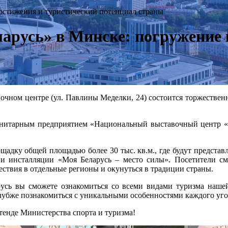
остижения и туристический потенциал страны
русь» в Минске: погружение 
очном центре (ул. Павлины Меделки, 24) состоится торжестве
унитарным предприятием «Национальный выставочный центр «Бе
адку общей площадью более 30 тыс. кв.м., где будут представ
ны и инсталляции «Моя Беларусь – место силы». Посетители с
ствия в отдельные регионы и окунуться в традиции страны.
русь вы сможете ознакомиться со всеми видами туризма наше
глубже познакомиться с уникальными особенностями каждого уг
тенде Министерства спорта и туризма!