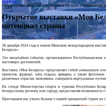
Новости
Открытие выставки «Моя Беларусь» в Минске: погружение в д
Открытие выставки «Моя Бела
потенциал страны
26.12.2024
28 декабря 2024 года в новом Минском международном выстав
Беларусь».
Это масштабное событие, организованное Республиканским 
настоящих достижений.
Выставка «Моя Беларусь» представляет собой уникальную площ
проектов, фудкорт, зона отдыха, ярмарка, а также фотозо
различных отраслях экономики, совершить виртуальные путеше
На стенде Министерства спорта и туризма Республики Бела
белорусскому региону или городу, предоставляя возможность 
Приглашаем вас узнать больше о нашей прекрасной стране на с