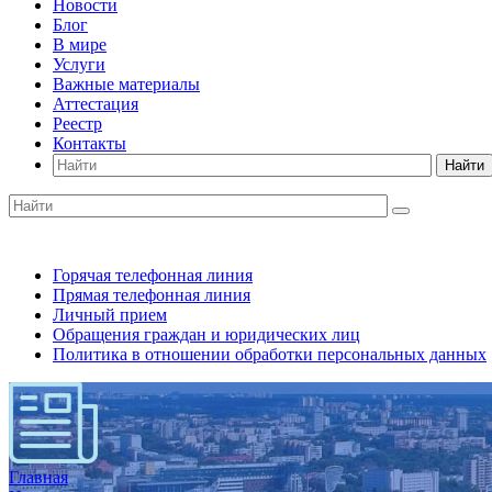
Новости
Блог
В мире
Услуги
Важные материалы
Аттестация
Реестр
Контакты
Найти
Горячая телефонная линия
Прямая телефонная линия
Личный прием
Обращения граждан и юридических лиц
Политика в отношении обработки персональных данных
Главная