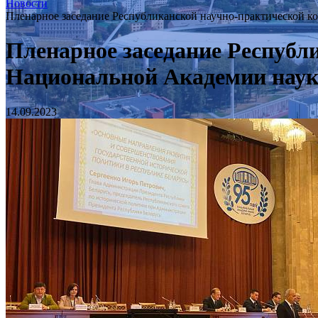
Новости
Пленарное заседание Республиканской научно-практической к
Пленарное заседание Республ
Национальной Академии нау
14.09.2023