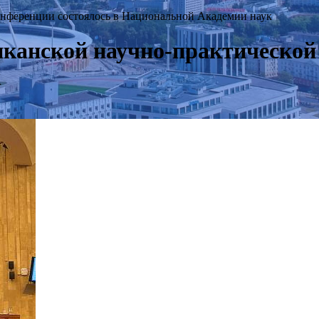
онференции состоялось в Национальной Академии наук
иканской научно-практической
к