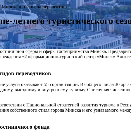
а Минска и планы на перспективу
не-летнего туристического сез
остиничной сферы и сферы гостеприимства Минска. Предварител
 учреждения «Информационно-туристский центр «Минск» Алексе
 гидов-переводчиков
ие услуги оказывают 555 организаций. Из общего числа 30 орга
здному, выездному и внутреннему туризму. Списочная численно
оответствии с Национальной стратегией развития туризма в Рес
ния собственного стиля города Минска и его узнаваемого межд
гостиничного фонда