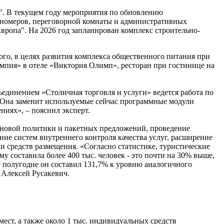
ж". В текущем году мероприятия по обновлению
 номеров, переговорной комнаты и административных
Европа". На 2026 год запланирован комплекс строительно-
ого, в целях развития комплекса общественного питания при
мпия» в отеле «Виктория Олимп», ресторан при гостинице на
единением «Столичная торговля и услуги» ведется работа по
Она заменит используемые сейчас программные модули
ниях», – пояснил эксперт.
ценовой политики и пакетных предложений, проведение
ие систем внутреннего контроля качества услуг, расширение
и средств размещения. «Согласно статистике, туристические
у составила более 400 тыс. человек - это почти на 30% выше,
ое полугодие он составил 131,7% к уровню аналогичного
 Алексей Русакевич.
ест, а также около 1 тыс. индивидуальных средств