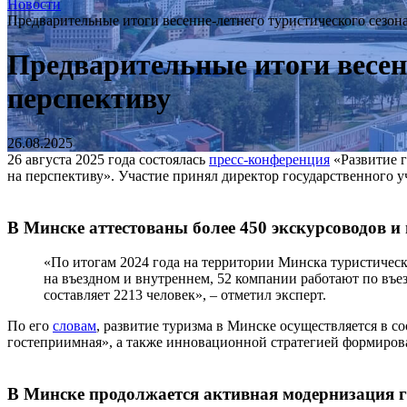
Новости
Предварительные итоги весенне-летнего туристического сезон
Предварительные итоги весен
перспективу
26.08.2025
26 августа 2025 года состоялась
пресс-конференция
«Развитие г
на перспективу». Участие принял директор государственного
В Минске аттестованы более 450 экскурсоводов и
«По итогам 2024 года на территории Минска туристическ
на въездном и внутреннем, 52 компании работают по въе
составляет 2213 человек», – отметил эксперт.
По его
словам
, развитие туризма в Минске осуществляется в с
гостеприимная», а также инновационной стратегией формирова
В Минске продолжается активная модернизация 