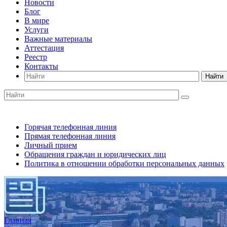
Новости
Блог
В мире
Услуги
Важные материалы
Аттестация
Реестр
Контакты
Найти
Горячая телефонная линия
Прямая телефонная линия
Личный прием
Обращения граждан и юридических лиц
Политика в отношении обработки персональных данных
Главная