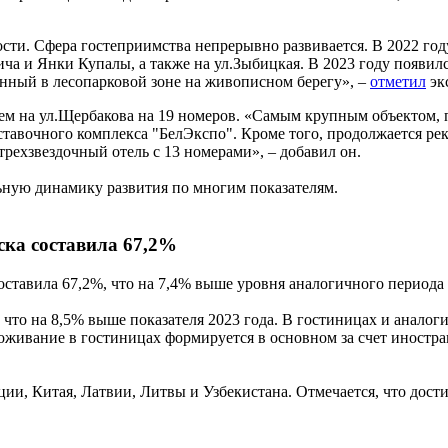
сти. Сфера гостеприимства непрерывно развивается. В 2022 год
ча и Янки Купалы, а также на ул.Зыбицкая. В 2023 году появил
нный в лесопарковой зоне на живописном берегу», –
отметил
эк
лем на ул.Щербакова на 19 номеров. «Самым крупным объектом, 
выставочного комплекса "БелЭкспо". Кроме того, продолжается 
трехзвездочный отель с 13 номерами», – добавил он.
ьную динамику развития по многим показателям.
ска составила 67,2%
составила 67,2%, что на 7,4% выше уровня аналогичного периода
%, что на 8,5% выше показателя 2023 года. В гостиницах и анал
оживание в гостиницах формируется в основном за счет иностр
ии, Китая, Латвии, Литвы и Узбекистана. Отмечается, что дос