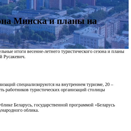
она Минска и планы на
ьные итоги весенне-летнего туристического сезона и планы
й Русакевич.
низаций специализируются на внутреннем туризме, 20 –
сть работников туристических организаций столицы
публике Беларусь, государственной программой «Беларусь
ународного облика.