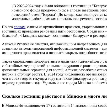
«В 2023-2024 годах были обновлены гостиницы "Беларусь
номерного фонда продолжились: в апреле завершена рен
помещений отеля "Европа". До конца года планируется ко
монтажных работ в рамках капитального ремонта гостини
По его
словам
, одним из крупнейших проектов, стартовавших в
гостиницах проведена реновация пяти ресторанов. Среди них
Замковой, «Папараць кветка» гостиницы «Беларусь» и ресторан
Алексей Русакевич отметил, что важнейшим направлением для 
созданию автоматизированной информационной системы – еди
импортного производства и позволит закрыть потребность все
Также определены приоритетные направления дальнейшего раз
событийных мероприятий, повышение уровня сервиса и реновац
дополнительных сервисов для гостей, а также разработка отеч
потоки в столицу растут. В 2024 году численность организован
чем в 2023 году. В текущем году мы также фиксируем рост заг
периода прошлого года. Удельный вес города Минска в общем о
Сколько гостиниц работают в Минске и много ли
В Минске функционирует 57 гостиниц и 14 аналогичных средст