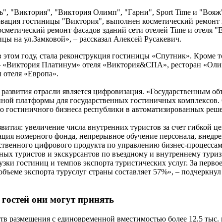
", "Виктория", "Виктория Олимп", "Гарни", Sport Time и "Воя
овация гостиницы "Виктория", выполнен косметический ремонт
сметический ремонт фасадов зданий сети отелей Time и отеля "
цы на ул.Замковой», – рассказал Алексей Русакевич.
 этом году, стала реконструкция гостиницы «Спутник». Кроме т
 – «Виктория Платинум» отеля «Виктория&СПА», ресторан «Оли
 отеля «Европа».
развития отрасли является цифровизация. «Государственным объ
ной платформы для государственных гостиничных комплексов. 
го гостиничного бизнеса республики в автоматизированных реше
вития: увеличение числа внутренних туристов за счет гибкой 
ия номерного фонда, непрерывное обучение персонала, внедрен
ественного цифрового продукта по управлению бизнес-процессам
ных туристов и экскурсантов по въездному и внутреннему туризм
рузки гостиниц и темпов экспорта туристических услуг. За перв
бъеме экспорта туруслуг страны составляет 57%», – подчеркнул
 гостей они могут принять
в размещения с единовременной вместимостью более 12,5 тыс. м