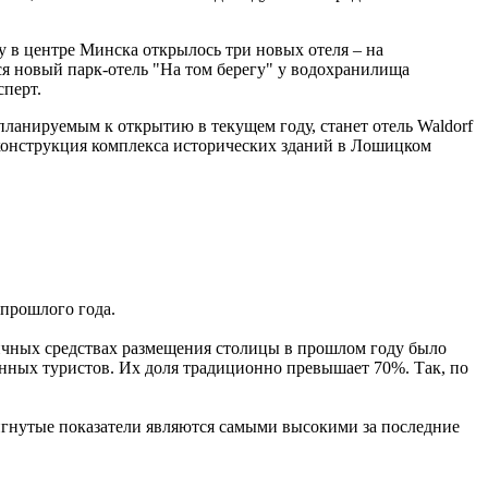
у в центре Минска открылось три новых отеля – на
ся новый парк-отель "На том берегу" у водохранилища
сперт.
планируемым к открытию в текущем году, станет отель Waldorf
реконструкция комплекса исторических зданий в Лошицком
 прошлого года.
огичных средствах размещения столицы в прошлом году было
анных туристов. Их доля традиционно превышает 70%. Так, по
тигнутые показатели являются самыми высокими за последние