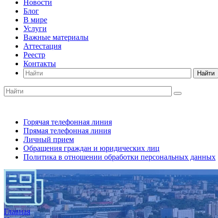
Новости
Блог
В мире
Услуги
Важные материалы
Аттестация
Реестр
Контакты
Найти
Горячая телефонная линия
Прямая телефонная линия
Личный прием
Обращения граждан и юридических лиц
Политика в отношении обработки персональных данных
Главная