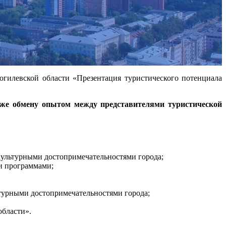
огилевской области «Презентация туристического потенциала
кже обмену опытом между представителями туристической
культурными достопримечательностями города;
и программами;
ьтурными достопримечательностями города;
области».