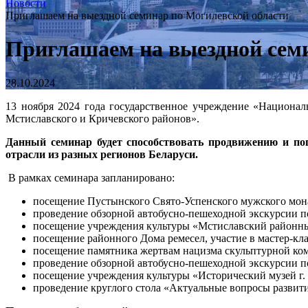
Новости
Приглашаем на выездной семинар по Могилевской области
Приглашаем на выездной сем
28.10.2024
13 ноября 2024 года государственное учреждение «Национал
Мстиславского и Кричевского районов».
Данный семинар будет способствовать продвижению и по
отрасли из разных регионов Беларуси.
В рамках семинара запланировано:
посещение Пустынского Свято-Успенского мужского мон
проведение обзорной автобусно-пешеходной экскурсии п
посещение учреждения культуры «Мстиславский районны
посещение районного Дома ремесел, участие в мастер-кла
посещение памятника жертвам нацизма скульптурной к
проведение обзорной автобусно-пешеходной экскурсии по
посещение учреждения культуры «Исторический музей г.
проведение круглого стола «Актуальные вопросы развит