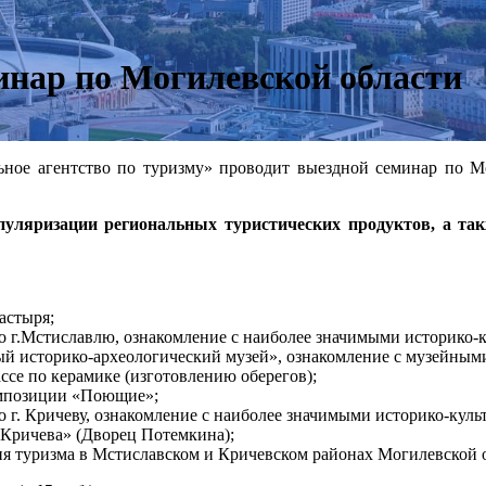
инар по Могилевской области
ьное агентство по туризму» проводит выездной семинар по М
пуляризации региональных туристических продуктов, а та
астыря;
о г.Мстиславлю, ознакомление с наиболее значимыми историко-
й историко-археологический музей», ознакомление с музейным
ссе по керамике (изготовлению оберегов);
омпозиции «Поющие»;
 г. Кричеву, ознакомление с наиболее значимыми историко-кул
 Кричева» (Дворец Потемкина);
ия туризма в Мстиславском и Кричевском районах Могилевской 