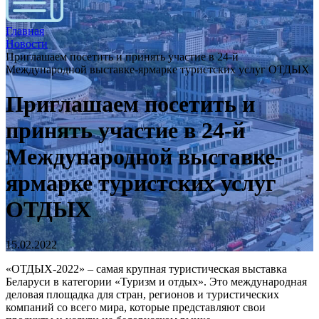
Главная
Новости
Приглашаем посетить и принять участие в 24-й
Международной выставке-ярмарке туристских услуг ОТДЫХ
Приглашаем посетить и
принять участие в 24-й
Международной выставке-
ярмарке туристских услуг
ОТДЫХ
15.02.2022
«ОТДЫХ-2022» – самая крупная туристическая выставка
Беларуси в категории «Туризм и отдых». Это международная
деловая площадка для стран, регионов и туристических
компаний со всего мира, которые представляют свои