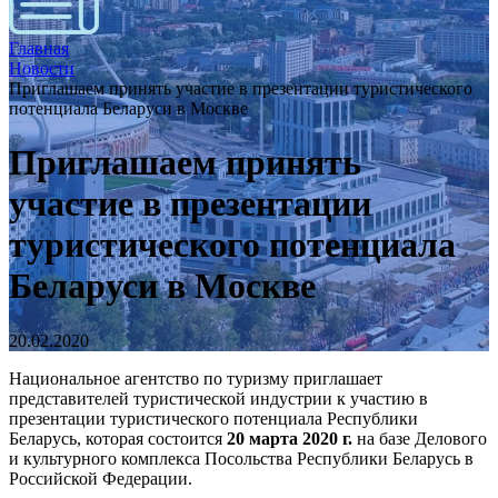
Главная
Новости
Приглашаем принять участие в презентации туристического
потенциала Беларуси в Москве
Приглашаем принять
участие в презентации
туристического потенциала
Беларуси в Москве
20.02.2020
Национальное агентство по туризму приглашает
представителей туристической индустрии к участию в
презентации
туристического потенциала Республики
Беларусь, которая состоится
20 марта 2020 г.
на базе Делового
и культурного комплекса
Посольства Республики Беларусь в
Российской Федерации.