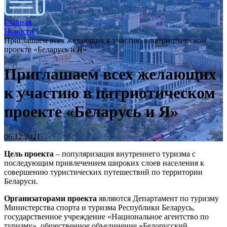
Главная
Новости
Приглашаем всех желающих к участию в патриотическом
проекте «Беларусь и Я»
Приглашаем всех желающих
к участию в патриотическом
проекте «Беларусь и Я»
06.12.2021
Цель проекта
– популяризация внутреннего туризма с
последующим привлечением широких слоев населения к
совершению туристических путешествий по территории
Беларуси.
Организаторами проекта
являются Департамент по туризму
Министерства спорта и туризма Республики Беларусь,
государственное учреждение «Национальное агентство по
туризму», общественное объединение «Белорусский