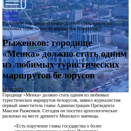
Главная
Новости
Рыженков: городище «Менка» должно стать одним из
любимых туристических маршрутов белорусов
Рыженков: городище
«Менка» должно стать одним
из любимых туристических
маршрутов белорусов
18.08.2022
Городище «Менка» должно стать одним из любимых
туристических маршрутов белорусов, заявил журналистам
первый заместитель главы Администрации Президента
Максим Рыженков. Сегодня он посетил археологические
раскопки на месте древнего Минского замчища.
«Есть поручение главы государства о более