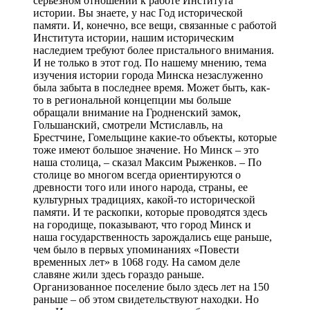
серьезном отношении к работе Института
истории. Вы знаете, у нас Год исторической
памяти. И, конечно, все вещи, связанные с работой
Института истории, нашим историческим
наследием требуют более пристального внимания.
И не только в этот год. По нашему мнению, тема
изучения истории города Минска незаслуженно
была забыта в последнее время. Может быть, как-
то в региональной концепции мы больше
обращали внимание на Гродненский замок,
Гольшанский, смотрели Мстиславль, на
Брестчине, Гомельщине какие-то объекты, которые
тоже имеют большое значение. Но Минск – это
наша столица, – сказал Максим Рыженков. – По
столице во многом всегда ориентируются о
древности того или иного народа, страны, ее
культурных традициях, какой-то исторической
памяти. И те раскопки, которые проводятся здесь
на городище, показывают, что город Минск и
наша государственность зарождались еще раньше,
чем было в первых упоминаниях «Повести
временных лет» в 1068 году. На самом деле
славяне жили здесь гораздо раньше.
Организованное поселение было здесь лет на 150
раньше – об этом свидетельствуют находки. Но