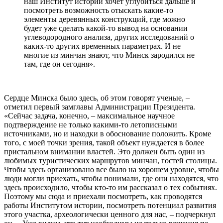
наш Институт истории хочет углубиться дальше и
посмотреть возможность отыскать какие-то
элементы деревянных конструкций, где можно
будет уже сделать какой-то вывод на основании
углеводородного анализа, других исследований о
каких-то других временных параметрах. И не
многие из минчан знают, что Минск зародился не
там, где он сегодня».
Сердце Минска было здесь, об этом говорят ученые, –
отметил первый замглавы Администрации Президента.
«Сейчас задача, конечно, – максимальное научное
подтверждение не только какими-то летописными
источниками, но и находки в обоснование положить. Кроме
того, с моей точки зрения, такой объект нуждается в более
пристальном внимании властей. Это должен быть один из
любимых туристических маршрутов минчан, гостей столицы.
Чтобы здесь организовано все было на хорошем уровне, чтобы
люди могли приехать, чтобы понимали, где они находятся, что
здесь происходило, чтобы кто-то им рассказал о тех событиях.
Поэтому мы сюда и приехали посмотреть, как проводятся
работы Институтом истории, посмотреть потенциал развития
этого участка, археологически ценного для нас, – подчеркнул