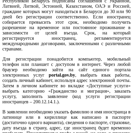
Республикой Беларусь подписаны соглашения с Украиной,
Латвией, Литвой, Эстонией, Казахстаном, ОАЭ и Россией,
граждане которых могут находиться в Беларуси до 30 или 90
дней без регистрации соответственно. Если иностранец
собирается превысить этот срок, необходимо получить
разрешение на временное или постоянное проживание в
зависимости от целей въезда. Срок, на который
регистрируется иностранец, регламентируется
международными договорами, заключенными с различными
странами.
Для регистрации понадобится компьютер, мобильный
телефон или планшет с доступом в интернет. Через любой
браузер необходимо зайти на сайт единого портала
электронных услуг
portal.gov.by
, выбрать язык работы,
создать личный кабинет, используя адрес электронной почты.
Затем в личном кабинете во вкладке «Доступные услуги»
выбрать категорию «Гражданство и миграция», заказать
услугу, заполнить заявление (код услуги регистрации
иностранцев – 200.12.14.1.).
В заявлении необходимо указать фамилию и имя иностранца в
латинице или в кириллице как написано в паспорте
(достаточно одного варианта), сведения о паспорте, страховке,
дату въезда в страну, адрес, где иностранец будет временно