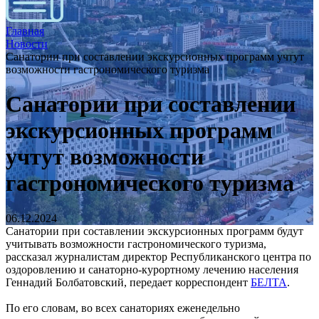
Главная
Новости
Санатории при составлении экскурсионных программ учтут
возможности гастрономического туризма
Санатории при составлении
экскурсионных программ
учтут возможности
гастрономического туризма
06.12.2024
Санатории при составлении экскурсионных программ будут
учитывать возможности гастрономического туризма,
рассказал журналистам директор Республиканского центра по
оздоровлению и санаторно-курортному лечению населения
Геннадий Болбатовский, передает корреспондент
БЕЛТА
.
По его словам, во всех санаториях еженедельно