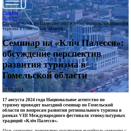
Главная
Новости
Семинар на «Кліч Палесся»: обсуждение перспектив развития
туризма в Гомельской области
Семинар на «Кліч Палесся»:
обсуждение перспектив
развития туризма в
Гомельской области
30.07.2024
17 августа 2024 года Национальное агентство по
туризму
проводит выездной семинар по Гомельской
области по вопросам развития регионального туризма в
рамках VIII Международного фестиваля этнокультурных
традиций «Кліч Палесся».
Цель семинара: знакомство участников выездного семинара с