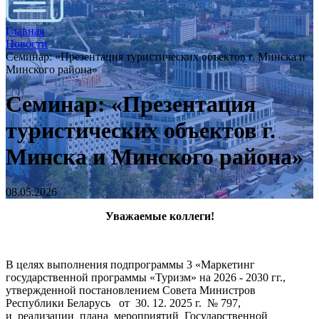
Главная
Новости
Семинар: «Презентация туристических объектов г. Минска и
Минского района»
Семинар: «Презентация
туристических объектов г.
Минска и Минского района»
08.05.2026
Уважаемые коллеги!
В целях выполнения подпрограммы 3 «Маркетинг
государственной программы «Туризм» на 2026 - 2030 гг.,
утвержденной постановлением Совета Министров
Республики Беларусь от 30. 12. 2025 г. № 797,
и реализации плана мероприятий Государственной