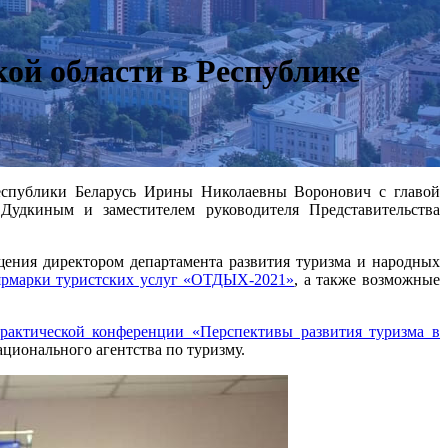
кой области в Республике
 Республики Беларусь Ирины Николаевны Воронович с главой
Дудкиным и заместителем руководителя Представительства
щения директором департамента развития туризма и народных
ярмарки туристских услуг «ОТДЫХ-2021»
, а также возможные
практической конференции «Перспективы развития туризма в
ционального агентства по туризму.