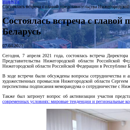
Новости
Состоялась встреча с главой представительства Нижегородской
Состоялась встреча с главой 
Беларусь
07.04.2021
Сегодня, 7 апреля 2021 года, состоялась встреча Директо
Представительства Нижегородской области Российской Фе
Нижегородской области Российской Федерации в Республике Б
В ходе встречи были обсуждены вопросы сотрудничества и а
художественных промыслов Нижегородской области Сергее
перспективы подписания меморандума о сотрудничестве с Ни
Также был затронут вопрос об активизации участия предс
современных условиях: мировые тенденции и региональные к