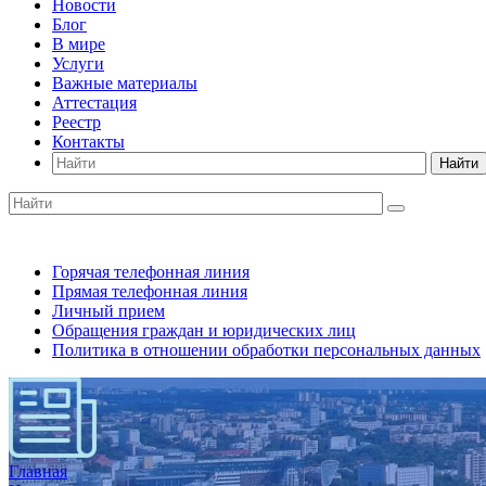
Новости
Блог
В мире
Услуги
Важные материалы
Аттестация
Реестр
Контакты
Найти
Горячая телефонная линия
Прямая телефонная линия
Личный прием
Обращения граждан и юридических лиц
Политика в отношении обработки персональных данных
Главная