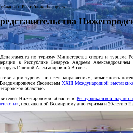
 области в Республике Беларусь
представительства Нижегородс
ра Департамента по туризму Министерства спорта и туризма
дерации в Республике Беларусь Андреем Александровичем 
еларусь Галиной Александровной Возняк.
ктивизации туризма по всем направлениям, возможность посе
м Владимировичем Яковлевым
XXIII Международной выставки-
жегородской областью.
тавителей Нижегородской области в
Республиканской научно-
онтексты»
, посвященной Всемирному дню туризма и 20-летию На