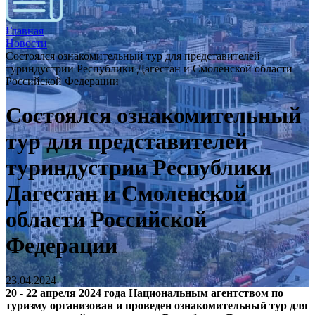
Главная
Новости
Состоялся ознакомительный тур для представителей
туриндустрии Республики Дагестан и Смоленской области
Российской Федерации
Состоялся ознакомительный
тур для представителей
туриндустрии Республики
Дагестан и Смоленской
области Российской
Федерации
23.04.2024
20 - 22 апреля 2024 года Национальным агентством по
туризму организован и проведен ознакомительный тур для