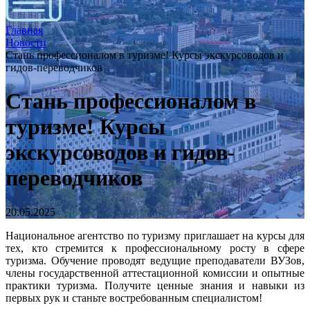
Главная
Новости
Стань профессионалом в туризме! Курсы экскурсоводов и
гидов-переводчиков
Стань профессионалом в
туризме! Курсы
экскурсоводов и гидов-
переводчиков
20.05.2025
Национальное агентство по туризму приглашает на курсы для
тех, кто стремится к профессиональному росту в сфере
туризма. Обучение проводят ведущие преподаватели ВУЗов,
члены государственной аттестационной комиссии и опытные
практики туризма. Получите ценные знания и навыки из
первых рук и станьте востребованным специалистом!