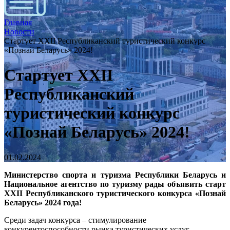
Главная
Новости
Стартует XXII Республиканский туристический конкурс
«Познай Беларусь» 2024!
Стартует XXII
Республиканский
туристический конкурс
«Познай Беларусь» 2024!
01.02.2024
Министерство спорта и туризма Республики Беларусь и
Национальное агентство по туризму рады объявить старт
XXII Республиканского туристического конкурса «Познай
Беларусь» 2024 года!
Среди задач конкурса – стимулирование
конкурентоспособности рынка туристических услуг