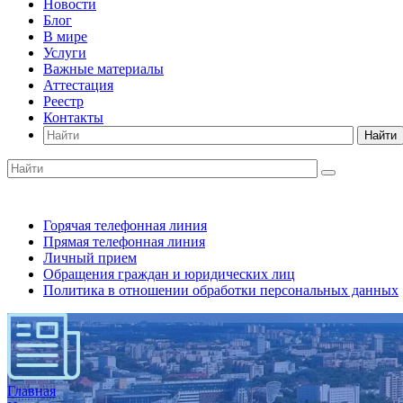
Новости
Блог
В мире
Услуги
Важные материалы
Аттестация
Реестр
Контакты
Найти
Горячая телефонная линия
Прямая телефонная линия
Личный прием
Обращения граждан и юридических лиц
Политика в отношении обработки персональных данных
Главная