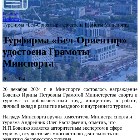
Главная
Новости
Турфирма «Бел-Ориентир» удостоена Грамоты Минспорта
Турфирма «Бел-Ориентир»
удостоена Грамоты
Минспорта
26.12.2024
26 декабря 2024 г. в Минспорте состоялось награждение
Бовенко Ирины Петровны Грамотой Министерства спорта и
туризма за добросовестный труд, инициативу в работе,
личный вклад в развитие въездного и внутреннего туризма.
Награду Минспорта вручил заместитель Министра спорта и
туризма Андрейчик Олег Евстафьевич, отметив, что
И.П.Бовенко является авторитетным экспертом в сфере
туризма, осуществляет многолетнюю деятельность по
развитию белорусского туризма.