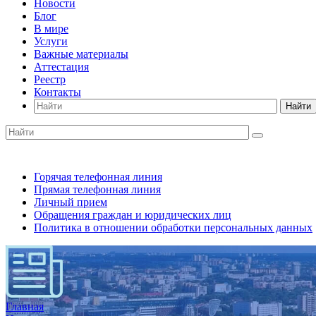
Новости
Блог
В мире
Услуги
Важные материалы
Аттестация
Реестр
Контакты
Найти
Горячая телефонная линия
Прямая телефонная линия
Личный прием
Обращения граждан и юридических лиц
Политика в отношении обработки персональных данных
Главная