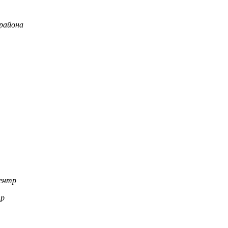
района
центр
тр