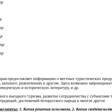
тр
р
тр
тр
нтр
тр
орая предоставляет информацию о местных туристических проду
, шопинге, развлечениях и другом. Здесь возможно забронирова
аеведческую и историческую литературу, и др.
го въездного туризма, развитие сотрудничества с субъектами т
традиций, достижений белорусского народа и многое другое.
окументы:
1. Копия решения исполкома, 2. Копия свидетельст