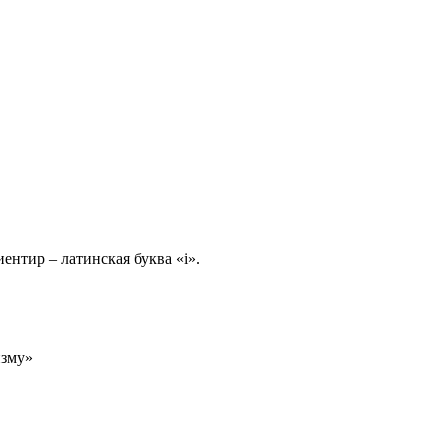
нтир – латинская буква «i».
изму»