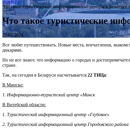
Новости
Что такое туристические информационные центры в Беларуси и
Что такое туристические инф
22.05.2024
Все любят путешествовать. Новые места, впечатления, знакомст
дикарями.
Но не все знают, что информацию о городах и достопримечат
стране.
Так, на сегодня в Беларуси насчитывается
22 ТИЦа
:
В Минске:
1
.
Информационно-туристский центр «Минск
В Витебской области:
1. Туристический информационный центр «Глубокое»
2. Туристический информационный центр Городокского района