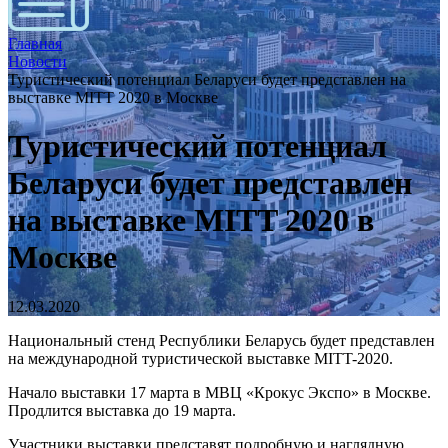
Главная
Новости
Туристический потенциал Беларуси будет представлен на
выставке MITT 2020 в Москве
Туристический потенциал
Беларуси будет представлен
на выставке MITT 2020 в
Москве
12.03.2020
Национальный стенд Республики Беларусь будет представлен
на международной туристической выставке MITT-2020.
Начало выставки 17 марта в МВЦ «Крокус Экспо» в Москве.
Продлится выставка до 19 марта.
Участники выставки представят подробную и наглядную