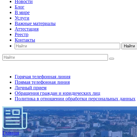
Новости
Блог
В мире
Услуги
Важные материалы
Аттестация
Реестр
Контакты
Найти
Горячая телефонная линия
Прямая телефонная линия
Личный прием
Обращения граждан и юридических лиц
Политика в отношении обработки персональных данных
Главная