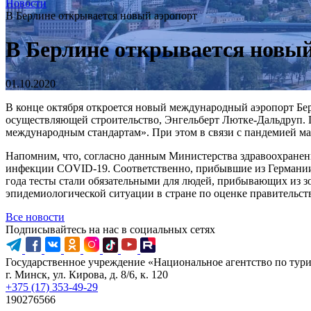
Новости
В Берлине открывается новый аэропорт
В Берлине открывается новый
01.10.2020
В конце октября откроется новый международный аэропорт Бер
осуществляющей строительство, Энгельберт Лютке-Дальдруп. По
международным стандартам». При этом в связи с пандемией м
Напомним, что, согласно данным Министерства здравоохранени
инфекции COVID-19. Соответственно, прибывшие из Германии не
года тесты стали обязательными для людей, прибывающих из зон
эпидемиологической ситуации в стране по оценке правительс
Все новости
Подписывайтесь на нас в социальных сетях
Государственное учреждение «Национальное агентство по тур
г. Минск, ул. Кирова, д. 8/6, к. 120
+375 (17) 353-49-29
190276566