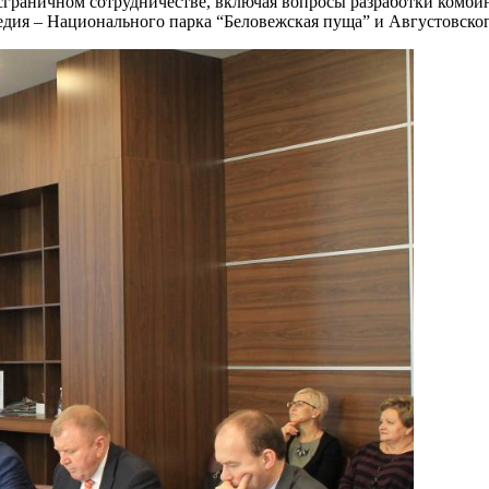
ансграничном сотрудничестве, включая вопросы разработки ком
дия – Национального парка “Беловежская пуща” и Августовског