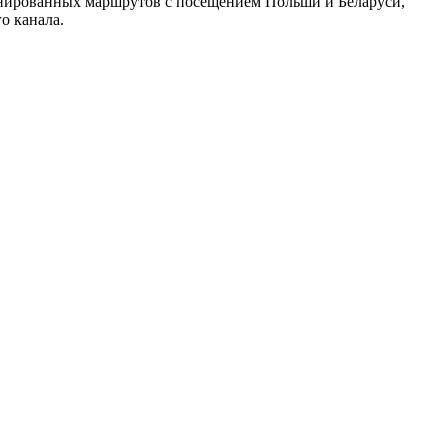
бинированных маршрутов с посещением Польши и Беларуси,
о канала.