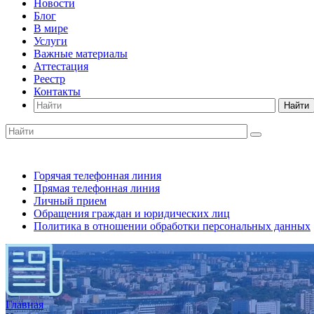
Новости
Блог
В мире
Услуги
Важные материалы
Аттестация
Реестр
Контакты
Найти
Горячая телефонная линия
Прямая телефонная линия
Личный прием
Обращения граждан и юридических лиц
Политика в отношении обработки персональных данных
Главная