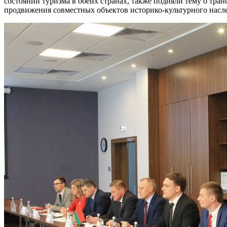
состоянии туризма в обеих странах, также подняли тему о тр
продвижения совместных объектов историко-культурного насле