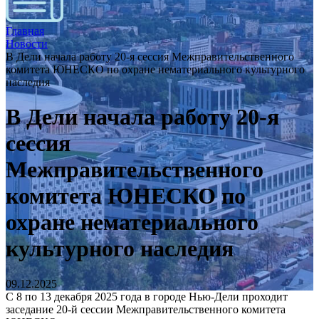
Главная
Новости
В Дели начала работу 20-я сессия Межправительственного
комитета ЮНЕСКО по охране нематериального культурного
наследия
В Дели начала работу 20-я
сессия
Межправительственного
комитета ЮНЕСКО по
охране нематериального
культурного наследия
09.12.2025
С 8 по 13 декабря 2025 года в городе Нью-Дели проходит
заседание 20-й сессии Межправительственного комитета