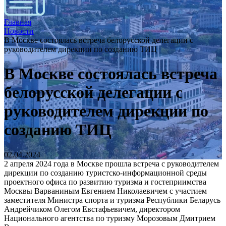
Главная
Новости
В Москве состоялась встреча белорусской делегации с
руководителем дирекции по созданию ТИЦ
В Москве состоялась встреча
белорусской делегации с
руководителем дирекции по
созданию ТИЦ
02.04.2024
2 апреля 2024 года в Москве прошла встреча с руководителем
дирекции по созданию туристско-информационной среды
проектного офиса по развитию туризма и гостеприимства
Москвы Варваниным Евгением Николаевичем с участием
заместителя Министра спорта и туризма Республики Беларусь
Андрейчиком Олегом Евстафьевичем, директором
Национального агентства по туризму Морозовым Дмитрием