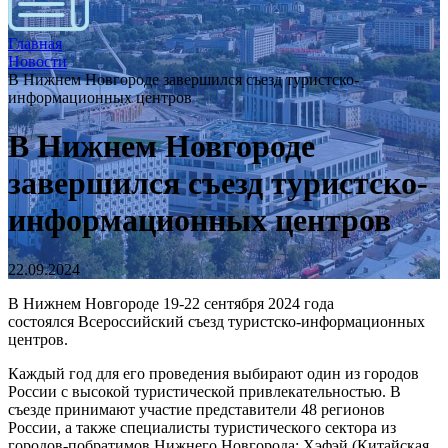
Главная
Новости
В Нижнем Новгороде завершился съезд туристско-
информационных центров
В Нижнем Новгороде
завершился съезд туристско-
информационных центров
22.09.2024
В Нижнем Новгороде 19-22 сентября 2024 года
состоялся Всероссийский съезд туристско-информационных
центров.
Каждый год для его проведения выбирают один из городов
России с высокой туристической привлекательностью. В
съезде принимают участие представители 48 регионов
России, а также специалисты туристического сектора из
городов-побратимов Нижнего Новгорода: Хэфэй (Китайская