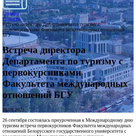
Главная
Новости
Встреча директора Департамента по туризму с
первокурсниками Факультета международных отношений
БГУ
Встреча директора
Департамента по туризму с
первокурсниками
Факультета международных
отношений БГУ
26.09.2023
26 сентября состоялась приуроченная к Международному дню
туризма встреча первокурсников Факультета международных
отношений Белорусского государственного университета с