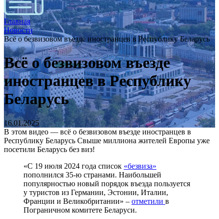
Главная
Новости
Всё о безвизовом въезде иностранцев в Республику Беларусь
Всё о безвизовом въезде
иностранцев в Республику
Беларусь
16.01.2025
В этом видео — всё о безвизовом въезде иностранцев в
Республику Беларусь Свыше миллиона жителей Европы уже
посетили Беларусь без виз!
«С 19 июля 2024 года список
«
безвиз
а»
пополнился 35-ю странами. Наибольшей
популярностью новый порядок въезда пользуется
у туристов из Германии, Эстонии, Италии,
Франции и Великобритании» –
отметили
в
Пограничном комитете Беларуси.