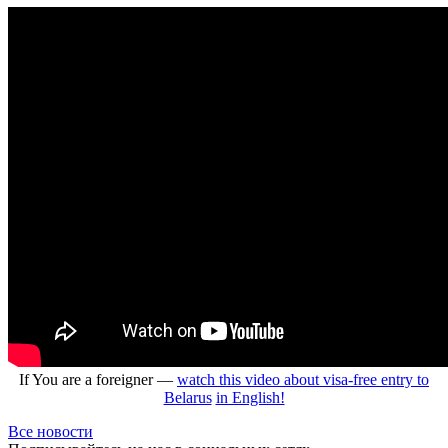
If You are a foreigner —
watch this video
about visa-free entry to
Belarus
in English!
Все новости