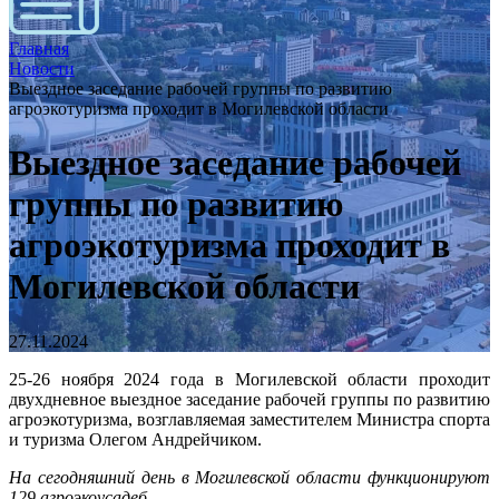
Главная
Новости
Выездное заседание рабочей группы по развитию
агроэкотуризма проходит в Могилевской области
Выездное заседание рабочей
группы по развитию
агроэкотуризма проходит в
Могилевской области
27.11.2024
25-26 ноября 2024 года в Могилевской области проходит
двухдневное выездное заседание рабочей группы по развитию
агроэкотуризма, возглавляемая заместителем Министра спорта
и туризма Олегом Андрейчиком.
На сегодняшний день в Могилевской области функционируют
129 агроэкоусадеб.