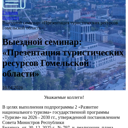
Главная
Новости
Выездной семинар: «Презентация туристических ресурсов
Гомельской области»
Выездной семинар:
«Презентация туристических
ресурсов Гомельской
области»
16.04.2026
Уважаемые коллеги!
В целях выполнения подпрограммы 2 «Развитие
национального туризма» государственной программы
«Туризм» на 2026 - 2030 гг., утвержденной постановлением
Совета Министров Республики
Беларусь от 30. 12. 2025 г. № 797, и реализации плана