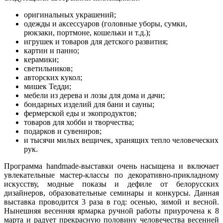
оригинальных украшений;
одежды и аксессуаров (головные уборы, сумки,
рюкзаки, портмоне, кошельки и т.д.);
игрушек и товаров для детского развития;
картин и панно;
керамики;
светильников;
авторских кукол;
мишек Тедди;
мебели из дерева и лозы для дома и дачи;
бондарных изделий для бани и сауны;
фермерской еды и экопродуктов;
товаров для хобби и творчества;
подарков и сувениров;
и тысячи милых вещичек, хранящих тепло человеческих
рук.
Программа handmade-выставки очень насыщена и включает
увлекательные мастер-классы по декоративно-прикладному
искусству, модные показы и дефиле от белорусских
дизайнеров, образовательные семинары и конкурсы. Данная
выставка проводится 3 раза в год: осенью, зимой и весной.
Нынешняя весенняя ярмарка ручной работы приурочена к 8
марта и радует прекрасную половину человечества весенней