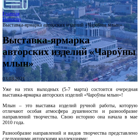
Главная
Новости
Выставка-ярмарка авторских изделий «Чароўны млын»
Выставка-ярмарка
авторских изделий «Чароўны
млын»
03.03.2021
Уже на этих выходных (5-7 марта) состоится очередная
выставка-ярмарка авторских изделий «Чароўны млын»!
Млын – это выставка изделий ручной работы, которую
отличают особая атмосфера душевности и разнообразие
направлений творчества. Свою историю она начала в мае
2010 года.
Разнообразие направлений и видов творчества представлено
следующими авторскими коллекциями: