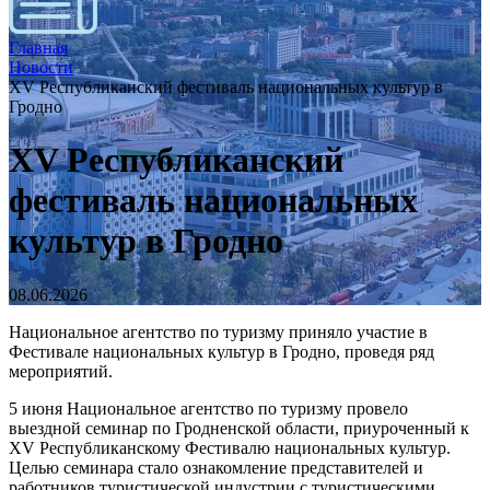
Главная
Новости
XV Республиканский фестиваль национальных культур в
Гродно
XV Республиканский
фестиваль национальных
культур в Гродно
08.06.2026
Национальное агентство по туризму приняло участие в
Фестивале национальных культур в Гродно, проведя ряд
мероприятий.
5 июня Национальное агентство по туризму провело
выездной семинар по Гродненской области, приуроченный к
XV Республиканскому Фестивалю национальных культур.
Целью семинара стало ознакомление представителей и
работников туристической индустрии с туристическими