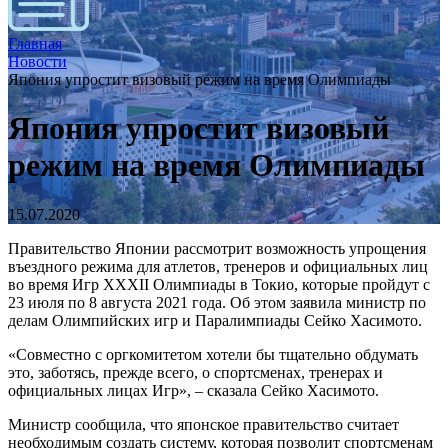
Главная
Новости
Япония упростит визовый режим на время Олимпиады
Япония упростит визовый
режим на время Олимпиады
15.07.2020
Правительство Японии рассмотрит возможность упрощения
въездного режима для атлетов, тренеров и официальных лиц
во время Игр XXXII Олимпиады в Токио, которые пройдут с
23 июля по 8 августа 2021 года. Об этом заявила министр по
делам Олимпийских игр и Паралимпиады Сейко Хасимото.
«Совместно с оргкомитетом хотели бы тщательно обдумать
это, заботясь, прежде всего, о спортсменах, тренерах и
официальных лицах Игр», – сказала Сейко Хасимото.
Министр сообщила, что японское правительство считает
необходимым создать систему, которая позволит спортсменам