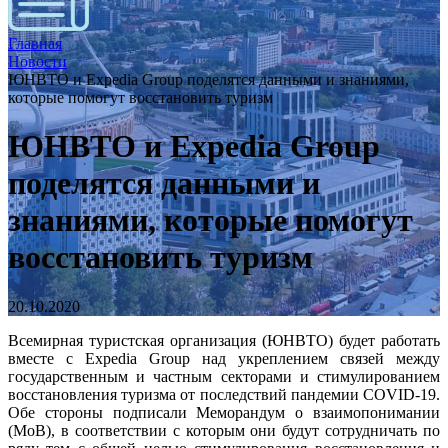
Главная
Новости
ЮНВТО и Expedia Group поделятся данными и знаниями,
которые помогут восстановить туризм
ЮНВТО и Expedia Group
поделятся данными и
знаниями, которые помогут
восстановить туризм
20.10.2020
Всемирная туристская организация (ЮНВТО) будет работать
вместе с Expedia Group над укреплением связей между
государственным и частным секторами и стимулированием
восстановления туризма от последствий пандемии COVID-19.
Обе стороны подписали Меморандум о взаимопонимании
(МоВ), в соответствии с которым они будут сотрудничать по