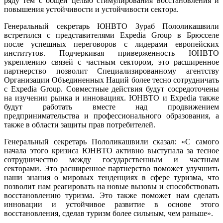
ряду тем с общей целью стимулирования восстановления и
повышения устойчивости и устойчивости сектора.
Генеральный секретарь ЮНВТО Зураб Пололикашвили
встретился с представителями Expedia Group в Брюсселе
после успешных переговоров с лидерами европейских
институтов. Подчеркивая приверженность ЮНВТО
укреплению связей с частным сектором, это расширенное
партнерство позволит Специализированному агентству
Организации Объединенных Наций более тесно сотрудничать
с Expedia Group. Совместные действия будут сосредоточены
на изучении рынка и инновациях. ЮНВТО и Expedia также
будут работать вместе над продвижением
предпринимательства и профессионального образования, а
также в области защиты прав потребителей.
Генеральный секретарь Пололикашвили сказал: «С самого
начала этого кризиса ЮНВТО активно выступала за тесное
сотрудничество между государственным и частным
секторами. Это расширенное партнерство поможет улучшить
наши знания о мировых тенденциях в сфере туризма, что
позволит нам реагировать на новые вызовы и способствовать
восстановлению туризма. Это также поможет нам сделать
инновации и устойчивое развитие в основе этого
восстановления, сделав туризм более сильным, чем раньше».