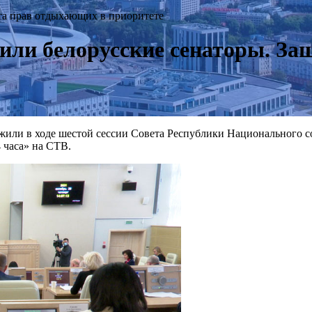
та прав отдыхающих в приоритете
рили белорусские сенаторы. З
или в ходе шестой сессии Совета Республики Национального соб
4 часа» на СТВ.