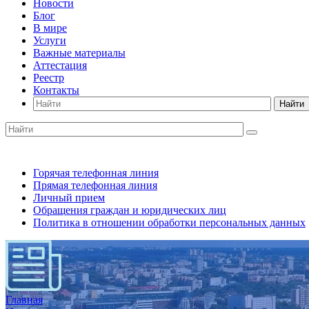
Новости
Блог
В мире
Услуги
Важные материалы
Аттестация
Реестр
Контакты
Найти
Горячая телефонная линия
Прямая телефонная линия
Личный прием
Обращения граждан и юридических лиц
Политика в отношении обработки персональных данных
Главная